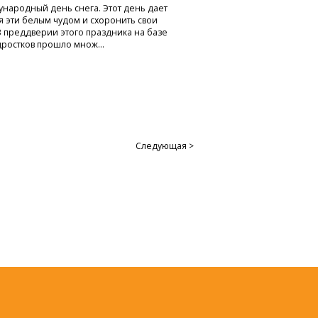
ународный день снега. Этот день дает
я эти белым чудом и схоронить свои
 преддверии этого праздника на базе
дростков прошло множ...
Следующая >