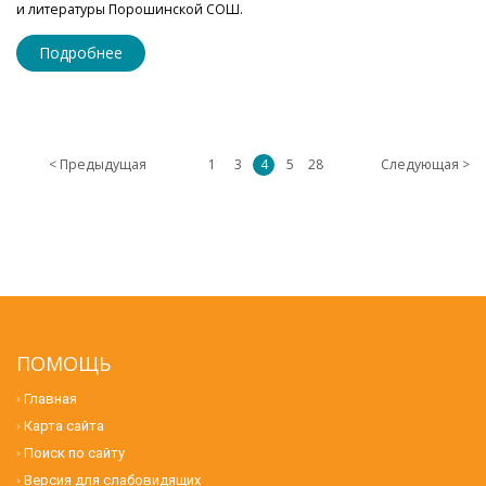
и литературы Порошинской СОШ.
Подробнее
< Предыдущая
1
3
4
5
28
Следующая >
ПОМОЩЬ
Главная
Карта сайта
Поиск по сайту
Версия для слабовидящих