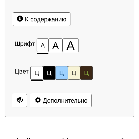
К содержанию
А
Шрифт
А
А
Цвет
Ц
Ц
Ц
Ц
Ц
Дополнительно