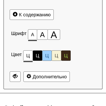
К содержанию
А
Шрифт
А
А
Цвет
Ц
Ц
Ц
Ц
Ц
Дополнительно