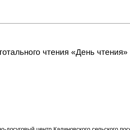
тотального чтения «День чтения»
но-досуговый центр Калиновского сельского по