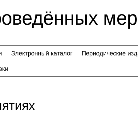
роведённых мер
и
Электронный каталог
Периодические изд
вки
иятиях