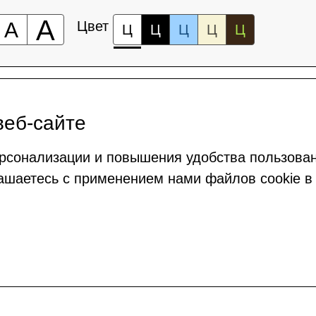
А
А
Цвет
Ц
Ц
Ц
Ц
Ц
веб-сайте
рсонализации и повышения удобства пользова
ашаетесь с применением нами файлов cookie в