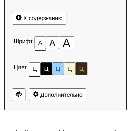
К содержанию
А
Шрифт
А
А
Цвет
Ц
Ц
Ц
Ц
Ц
Дополнительно