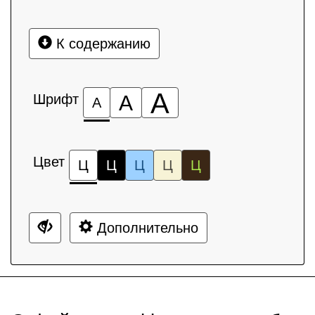
К содержанию
А
Шрифт
А
А
Цвет
Ц
Ц
Ц
Ц
Ц
Дополнительно