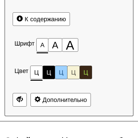
К содержанию
А
Шрифт
А
А
Цвет
Ц
Ц
Ц
Ц
Ц
Дополнительно