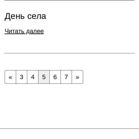
День села
Читать далее
«
3
4
5
6
7
»