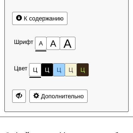
К содержанию
А
Шрифт
А
А
Цвет
Ц
Ц
Ц
Ц
Ц
Дополнительно