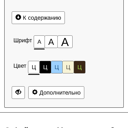
К содержанию
А
Шрифт
А
А
Цвет
Ц
Ц
Ц
Ц
Ц
Дополнительно