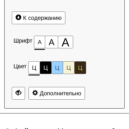
К содержанию
А
Шрифт
А
А
Цвет
Ц
Ц
Ц
Ц
Ц
Дополнительно