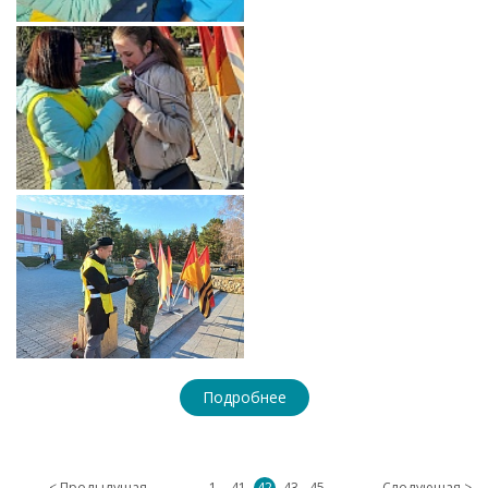
Подробнее
< Предыдущая
1
41
42
43
45
Следующая >