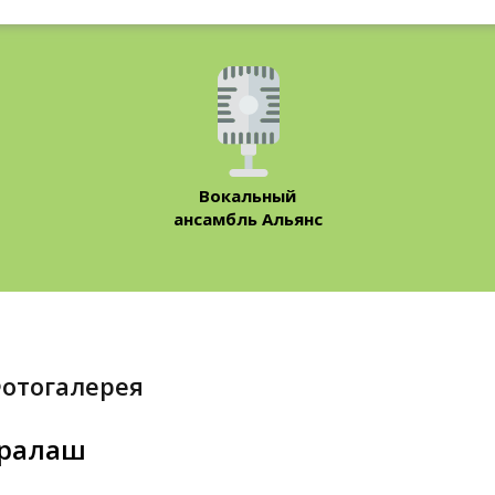
Вокальный
ансамбль Альянс
Фотогалерея
ралаш