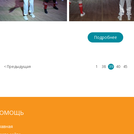
Подробнее
< Предыдущая
1
38
39
40
45
ОМОЩЬ
лавная