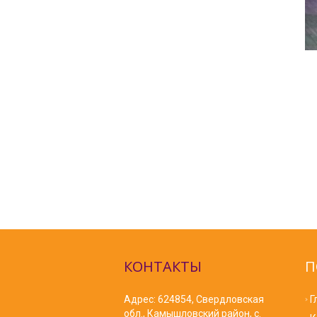
КОНТАКТЫ
П
Адрес: 624854, Свердловская
Г
обл., Камышловский район, с.