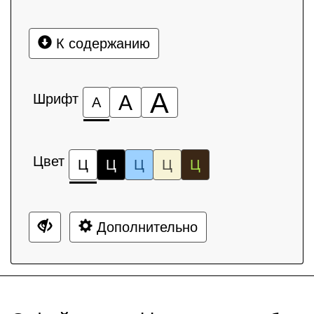
К содержанию
А
Шрифт
А
А
Цвет
Ц
Ц
Ц
Ц
Ц
Дополнительно