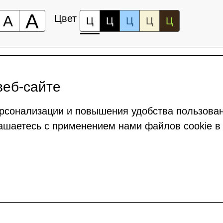
А
А
Цвет
Ц
Ц
Ц
Ц
Ц
веб-сайте
рсонализации и повышения удобства пользова
ашаетесь с применением нами файлов cookie в