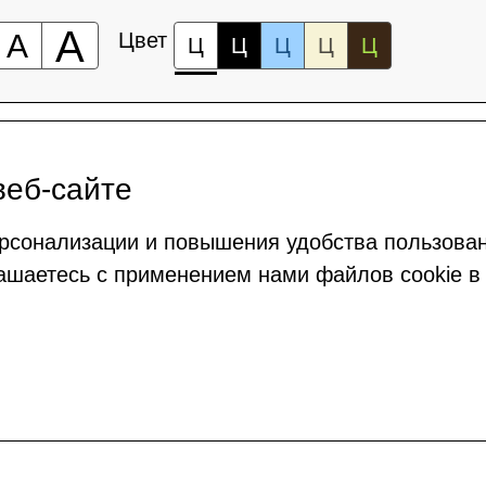
А
А
Цвет
Ц
Ц
Ц
Ц
Ц
веб-сайте
рсонализации и повышения удобства пользова
ашаетесь с применением нами файлов cookie в