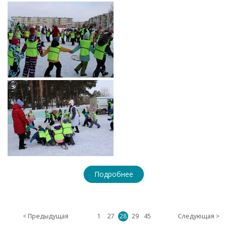
Подробнее
< Предыдущая
1
27
28
29
45
Следующая >