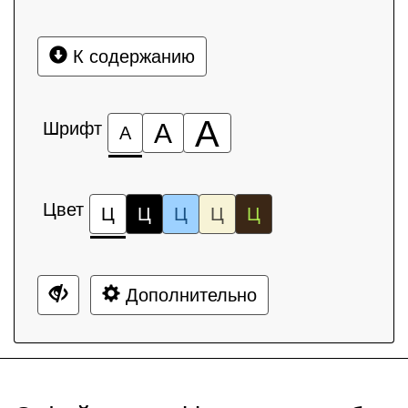
К содержанию
А
Шрифт
А
А
Цвет
Ц
Ц
Ц
Ц
Ц
Дополнительно