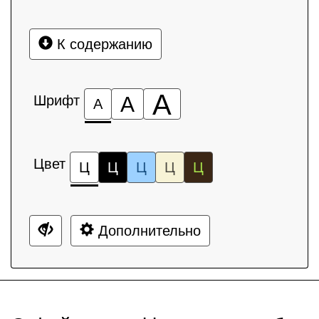
К содержанию
А
Шрифт
А
А
Цвет
Ц
Ц
Ц
Ц
Ц
Дополнительно