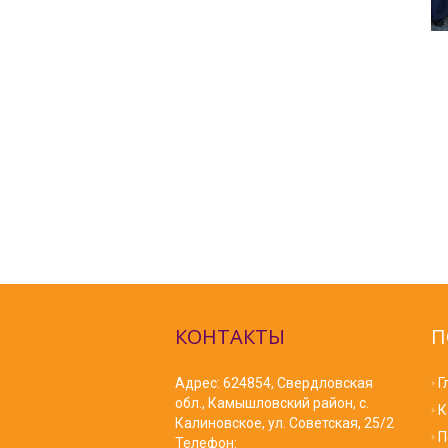
КОНТАКТЫ
П
Адрес: 624854, Свердловская
Г
обл., Камышловский район, с.
К
Калиновское, ул. Советская, 25/2
П
Телефон: