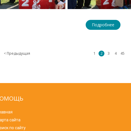
Подробнее
< Предыдущая
1
2
3
4
45
ОМОЩЬ
лавная
арта сайта
оиск по сайту