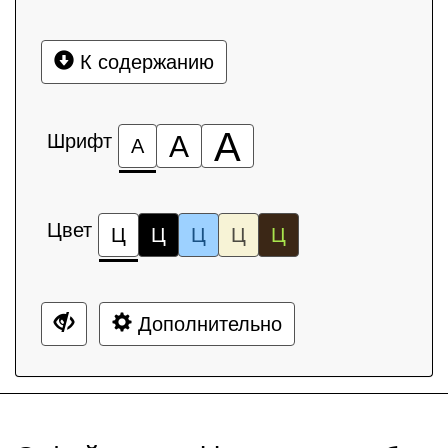
К содержанию
А
Шрифт
А
А
Цвет
Ц
Ц
Ц
Ц
Ц
Дополнительно