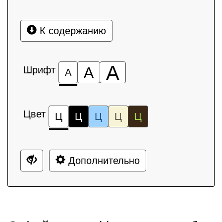
К содержанию
А
Шрифт
А
А
Цвет
Ц
Ц
Ц
Ц
Ц
Дополнительно