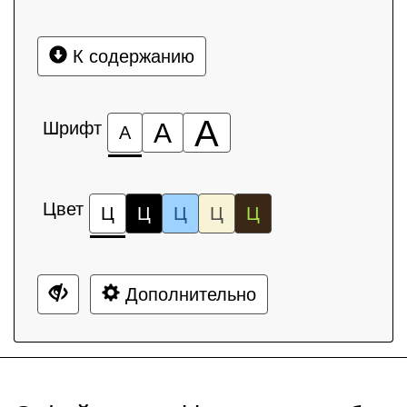
К содержанию
А
Шрифт
А
А
Цвет
Ц
Ц
Ц
Ц
Ц
Дополнительно