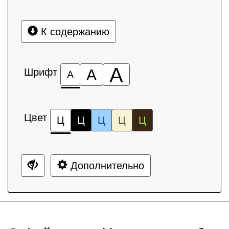
К содержанию
А
Шрифт
А
А
Цвет
Ц
Ц
Ц
Ц
Ц
Дополнительно