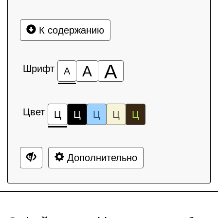
К содержанию
А
Шрифт
А
А
Цвет
Ц
Ц
Ц
Ц
Ц
Дополнительно