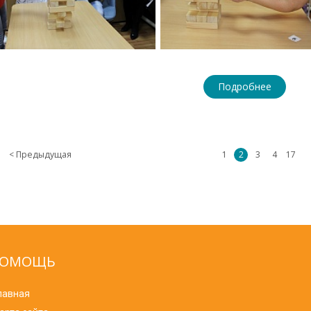
Подробнее
< Предыдущая
1
2
3
4
17
ОМОЩЬ
лавная