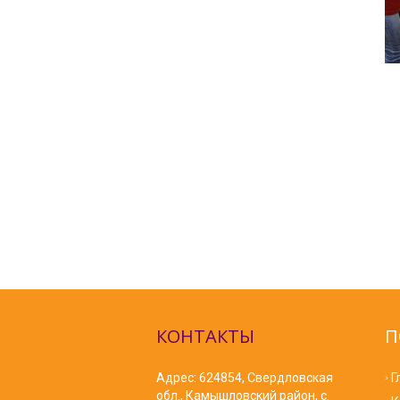
КОНТАКТЫ
П
Адрес: 624854, Свердловская
Г
обл., Камышловский район, с.