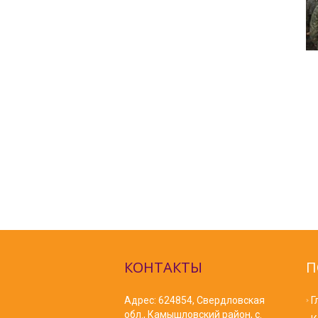
КОНТАКТЫ
П
Адрес: 624854, Свердловская
Г
обл., Камышловский район, с.