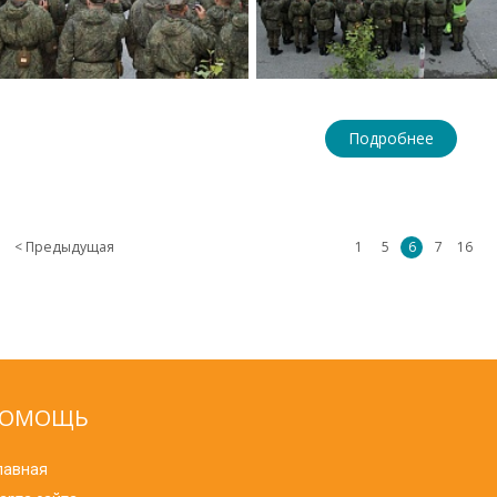
Подробнее
< Предыдущая
1
5
6
7
16
ОМОЩЬ
лавная