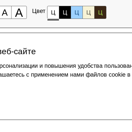
А
А
Цвет
Ц
Ц
Ц
Ц
Ц
веб-сайте
рсонализации и повышения удобства пользова
ашаетесь с применением нами файлов cookie в