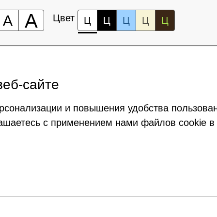
А
А
Цвет
Ц
Ц
Ц
Ц
Ц
веб-сайте
рсонализации и повышения удобства пользова
ашаетесь с применением нами файлов cookie в