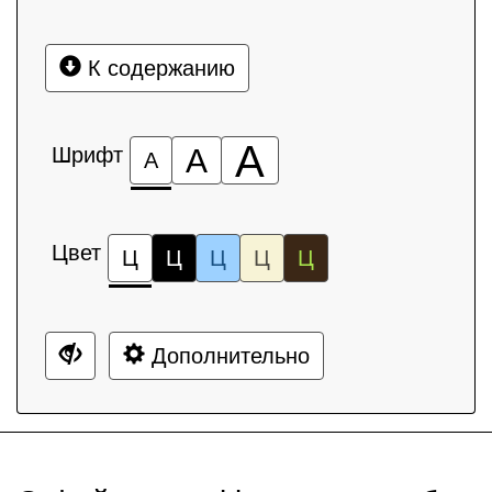
К содержанию
А
Шрифт
А
А
Цвет
Ц
Ц
Ц
Ц
Ц
Дополнительно