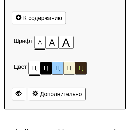
К содержанию
А
Шрифт
А
А
Цвет
Ц
Ц
Ц
Ц
Ц
Дополнительно