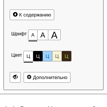
К содержанию
А
Шрифт
А
А
Цвет
Ц
Ц
Ц
Ц
Ц
Дополнительно