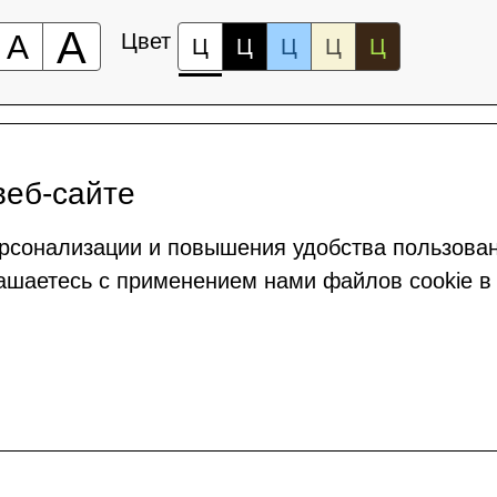
А
А
Цвет
Ц
Ц
Ц
Ц
Ц
веб-сайте
рсонализации и повышения удобства пользова
ашаетесь с применением нами файлов cookie в