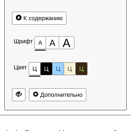
К содержанию
А
Шрифт
А
А
Цвет
Ц
Ц
Ц
Ц
Ц
Дополнительно