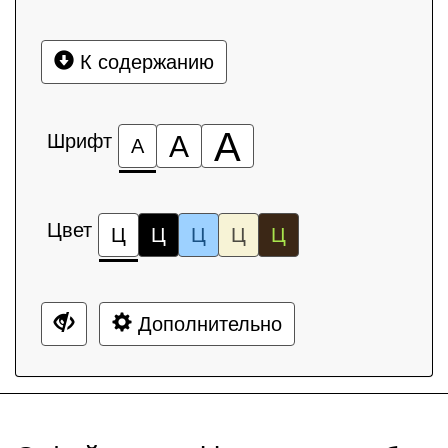
К содержанию
А
Шрифт
А
А
Цвет
Ц
Ц
Ц
Ц
Ц
Дополнительно