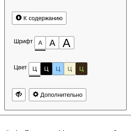
К содержанию
А
Шрифт
А
А
Цвет
Ц
Ц
Ц
Ц
Ц
Дополнительно