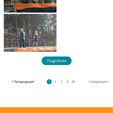
Подробнее
< Предыдущая
1
2
3
4
45
Следующая >