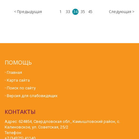
< Предыдущая
1
33
34
35
45
Следующая >
ПОМОЩЬ
Главная
Карта сайта
Поиск по сайту
Версия для слабовидящих
КОНТАКТЫ
Адрес: 624854, Свердловская обл., Камышловский район, с.
Калиновское, ул. Советская, 25/2
Телефон:
+7 (34375) 41140,