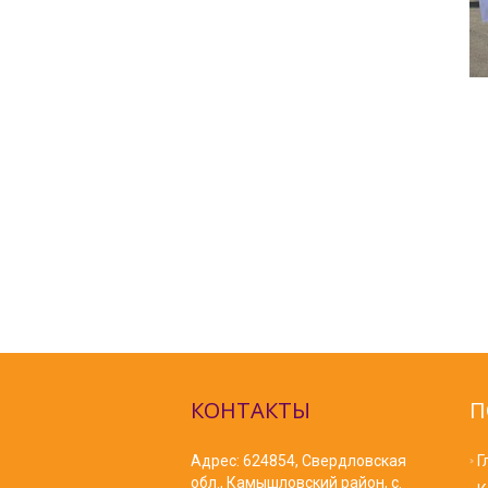
КОНТАКТЫ
П
Адрес: 624854, Свердловская
Г
обл., Камышловский район, с.