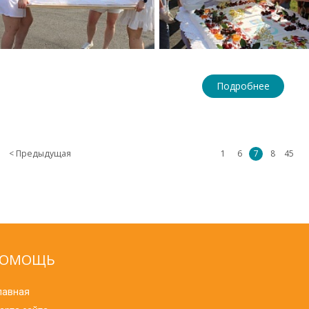
Подробнее
< Предыдущая
1
6
7
8
45
ОМОЩЬ
лавная