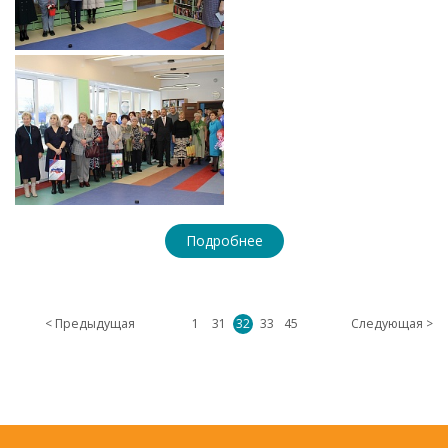
Подробнее
< Предыдущая
1
31
32
33
45
Следующая >