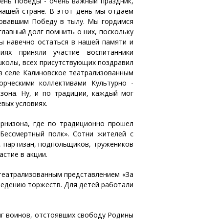
День Победы - очень важный праздник,
нашей стране. В этот день мы отдаем
ковавшим Победу в тылу. Мы гордимся
лавный долг помнить о них, поскольку
ы навечно остаться в нашей памяти и
иях приняли участие воспитанники
школы, всех присутствующих поздравил
 в селе Калиновское театрализованным
орческими коллективами Культурно -
зона. Ну, и по традиции, каждый мог
вых условиях.
арнизона, где по традиционно прошел
«Бессмертный полк». Сотни жителей с
 партизан, подпольщиков, тружеников
астие в акции.
 театрализованным представлением «За
ведению торжеств. Для детей работали
иг воинов, отстоявших свободу Родины