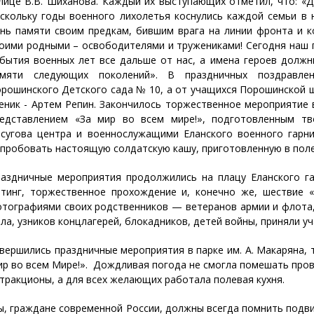
лице В.В. Шиханова. Каждый их выступающих отметил, что: «
скольку годы военного лихолетья коснулись каждой семьи в 
нь памяти своим предкам, бившим врага на линии фронта и 
оими родными – освободителями и тружениками! Сегодня наш г
бытия военных лет все дальше от нас, а имена героев должн
амяти следующих поколений». В праздничных поздравлен
рошинского Детского сада № 10, а от учащихся Порошинской 
еник - Артем Репин. Закончилось торжественное мероприятие
едставлением «За мир во всем мире!», подготовленным тв
сугова центра и военнослужащими Еланского военного гарни
пробовать настоящую солдатскую кашу, приготовленную в поле
аздничные мероприятия продолжились на плацу Еланского г
тинг, торжественное прохождение и, конечно же, шествие 
тографиями своих родственников — ветеранов армии и флота,
ла, узников концлагерей, блокадников, детей войны, приняли уч
вершились праздничные мероприятия в парке им. А. Макаряна,
р во всем Мире!». Дождливая погода не смогла помешать про
тракционы, а для всех желающих работала полевая кухня.
, граждане современной России, должны всегда помнить подв