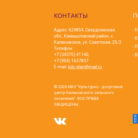
КОНТАКТЫ
П
Адрес: 624854, Свердловская
Г
обл., Камышловский район, с.
К
Калиновское, ул. Советская, 25/2
П
Телефон:
+7 (34375) 41140,
В
+7 (904) 1637837
E-mail:
kdc-elan@mail.ru
© 2026
МКУ "Культурно - досуговый
центр Калиновского сельского
поселения"
. ВСЕ ПРАВА
ЗАЩИЩЕНЫ.