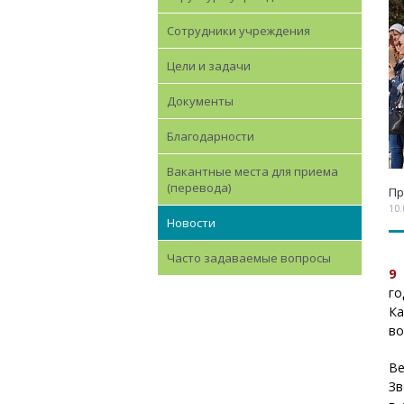
Сотрудники учреждения
Цели и задачи
Документы
Благодарности
Вакантные места для приема
(перевода)
Пр
10.
Новости
Часто задаваемые вопросы
9
го
Ка
во
Ве
Зв