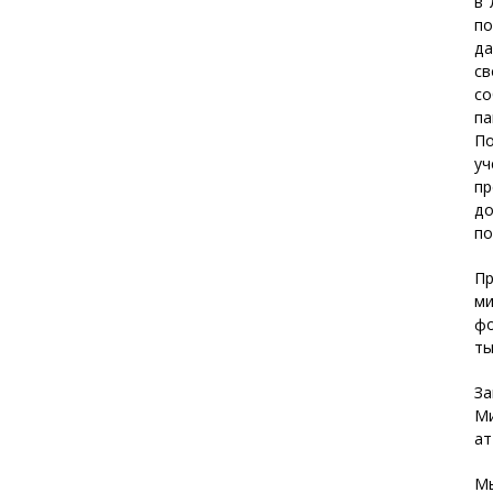
в 
по
да
св
со
п
По
уч
пр
до
по
Пр
ми
фо
ты
За
Ми
ат
Мы