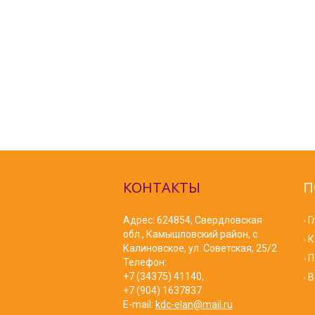
КОНТАКТЫ
П
Адрес: 624854, Свердловская
Г
обл., Камышловский район, с.
К
Калиновское, ул. Советская, 25/2
П
Телефон:
+7 (34375) 41140,
В
+7 (904) 1637837
E-mail:
kdc-elan@mail.ru