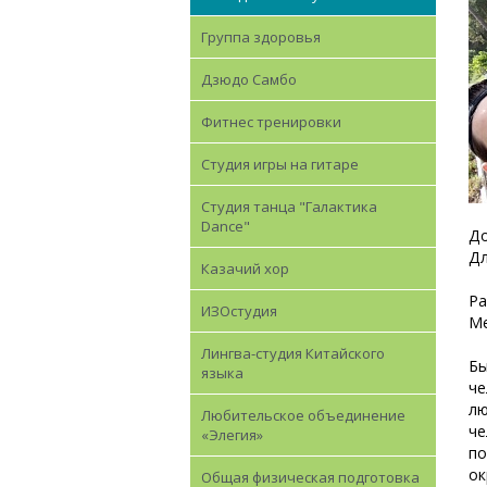
Группа здоровья
Дзюдо Самбо
Фитнеc тренировки
Студия игры на гитаре
Студия танца "Галактика
Dance"
До
Дл
Казачий хор
Ра
ИЗОстудия
Ме
Лингва-студия Китайского
Бы
языка
че
лю
Любительское объединение
че
«Элегия»
по
о
Общая физическая подготовка