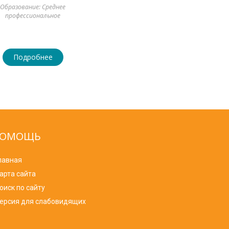
Образование: Среднее
профессиональное
Подробнее
ОМОЩЬ
лавная
арта сайта
оиск по сайту
ерсия для слабовидящих