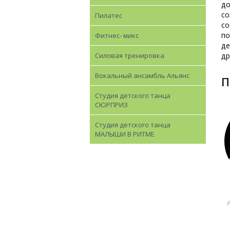
до
со
Пилатес
со
по
Фитнес- микс
де
Силовая тренировка
др
Вокальный ансамбль Альянс
Студия детского танца
СЮРПРИЗ
Студия детского танца
МАЛЫШИ В РИТМЕ