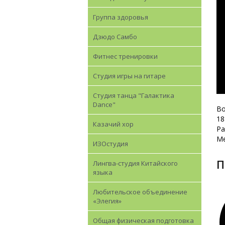
Группа здоровья
Дзюдо Самбо
Фитнеc тренировки
Студия игры на гитаре
Студия танца "Галактика
Dance"
Во
18
Казачий хор
Ра
Ме
ИЗОстудия
Лингва-студия Китайского
языка
Любительское объединение
«Элегия»
Общая физическая подготовка