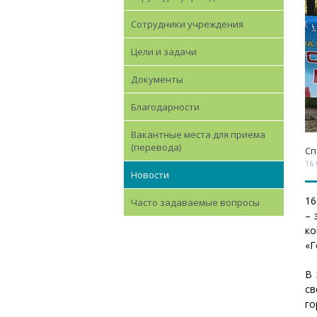
Сотрудники учреждения
Цели и задачи
Документы
Благодарности
Вакантные места для приема
(перевода)
Сп
16.
Новости
16
Часто задаваемые вопросы
– 
ко
«Г
В 
св
г