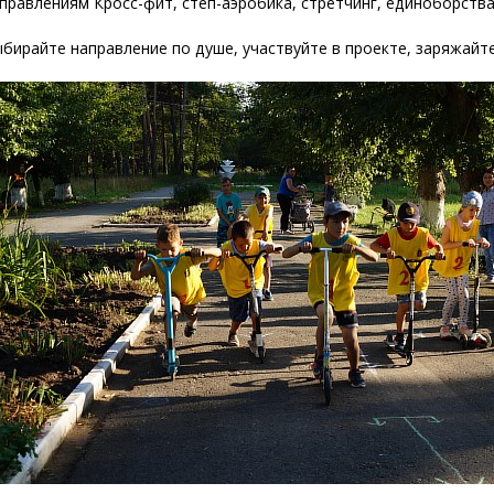
правлениям Кросс-фит, степ-аэробика, стретчинг, единоборства
бирайте направление по душе, участвуйте в проекте, заряжайте